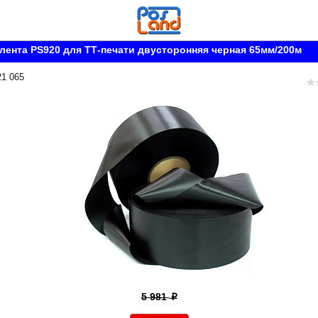
лента PS920 для ТТ-печати двусторонняя черная 65мм/200м
21 065
5 981
p