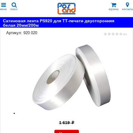
меню
поиск
корзина
контакты
Сатиновая лента PS920 для ТТ-печати двусторонняя
белая 20мм/200м
Артикул: 920 020
( 0 )
1 619
p