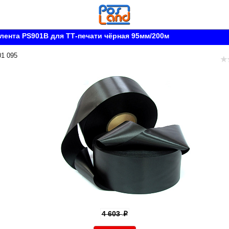
лента PS901B для ТТ-печати чёрная 95мм/200м
01 095
4 603
p