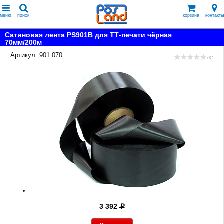
меню
поиск
корзина
контакты
Сатиновая лента PS901B для ТТ-печати чёрная
70мм/200м
Артикул: 901 070
( 0 )
3 392
p