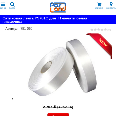
меню
поиск
корзина
контакты
Сатиновая лента PS781C для ТТ-печати белая
60мм/200м
Артикул: 781 060
( 0 )
2 797
(¥252.16)
p