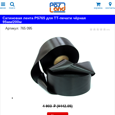
меню
поиск
корзина
контакты
Сатиновая лента PS765 для ТТ-печати чёрная
95мм/200м
Артикул: 765 095
( 0 )
4 903
(¥442.05)
p