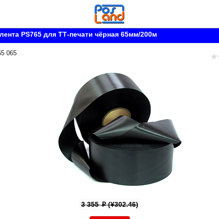
лента PS765 для ТТ-печати чёрная 65мм/200м
65 065
3 355
(¥302.46)
p