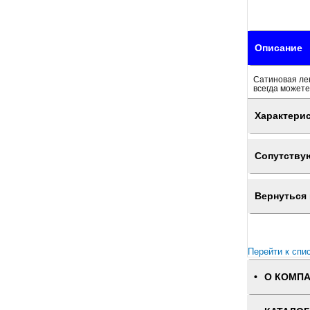
Описание
Сатиновая лен
всегда можете
Характери
Сопутству
Вернуться 
Перейти к спи
О КОМП