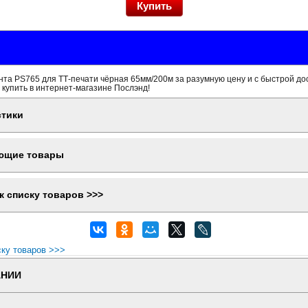
та PS765 для ТТ-печати чёрная 65мм/200м за разумную цену и с быстрой до
 купить в интернет-магазине Послэнд!
стики
ющие товары
к списку товаров >>>
ску товаров >>>
АНИИ