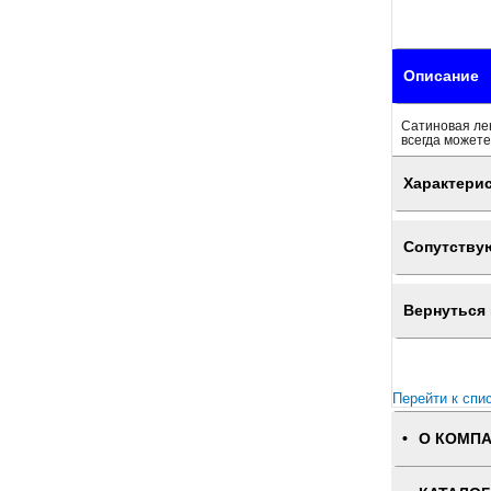
Описание
Сатиновая лен
всегда можете
Характери
Сопутству
Вернуться 
Перейти к спи
О КОМП