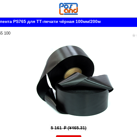
лента PS765 для ТТ-печати чёрная 100мм/200м
65 100
5 161
(¥465.31)
p