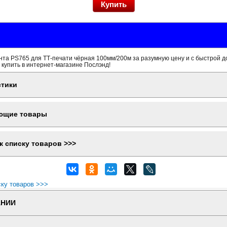
та PS765 для ТТ-печати чёрная 100мм/200м за разумную цену и с быстрой д
 купить в интернет-магазине Послэнд!
стики
ющие товары
к списку товаров >>>
ску товаров >>>
АНИИ