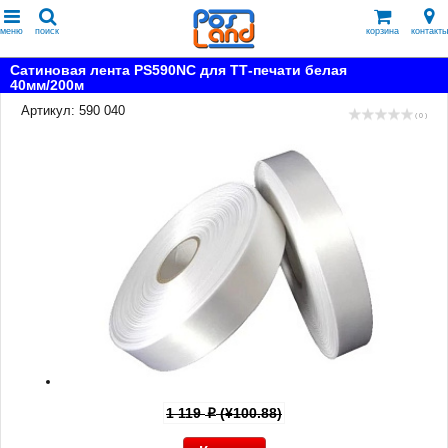
меню
поиск
корзина
контакты
Сатиновая лента PS590NC для ТТ-печати белая
40мм/200м
Артикул: 590 040
( 0 )
1 119
(¥100.88)
p