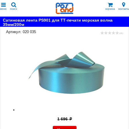
меню
поиск
корзина
контакты
Сатиновая лента PS901 для ТТ-печати морская волна
35мм/200м
Артикул: 020 035
( 0 )
1 696
p