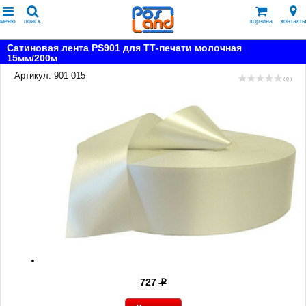
меню
поиск
корзина
контакты
Сатиновая лента PS901 для ТТ-печати молочная
15мм/200м
Артикул: 901 015
( 0 )
727
p