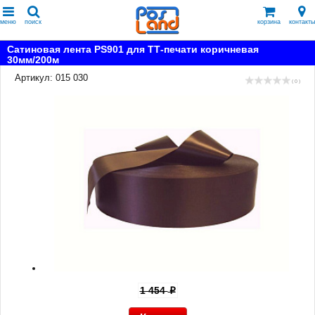
меню
поиск
корзина
контакты
Сатиновая лента PS901 для ТТ-печати коричневая
30мм/200м
Артикул: 015 030
( 0 )
1 454
p