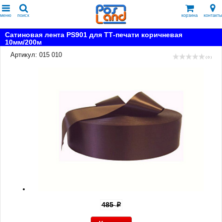
меню
поиск
корзина
контакты
Сатиновая лента PS901 для ТТ-печати коричневая
10мм/200м
Артикул: 015 010
( 0 )
485
p