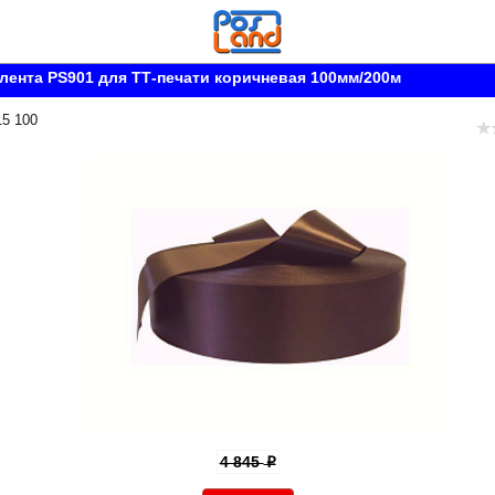
лента PS901 для ТТ-печати коричневая 100мм/200м
15 100
4 845
p