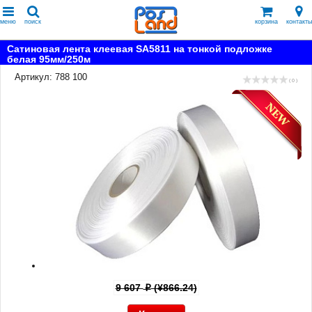
меню
поиск
корзина
контакты
Сатиновая лента клеевая SA5811 на тонкой подложке
белая 95мм/250м
Артикул: 788 100
( 0 )
9 607
(¥866.24)
p