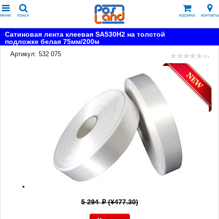
меню
поиск
корзина
контакты
Сатиновая лента клеевая SA530H2 на толстой
подложке белая 75мм/200м
Артикул: 532 075
( 0 )
5 294
(¥477.30)
p