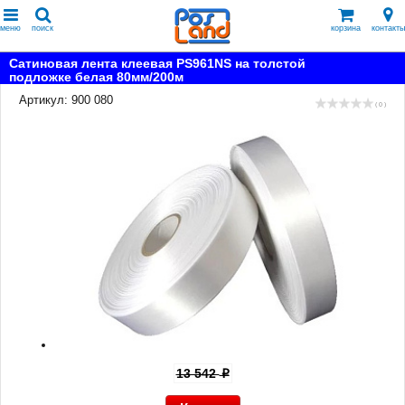
меню
поиск
корзина
контакты
Сатиновая лента клеевая PS961NS на толстой
подложке белая 80мм/200м
Артикул: 900 080
( 0 )
13 542
p