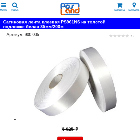
меню
поиск
корзина
контакты
Сатиновая лента клеевая PS961NS на толстой
подложке белая 35мм/200м
Артикул: 900 035
( 0 )
5 925
p