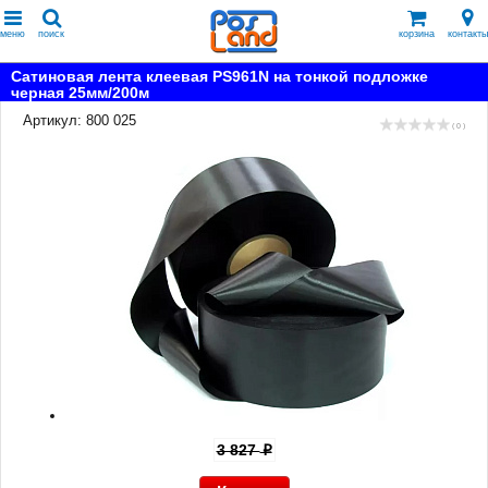
меню
поиск
корзина
контакты
Сатиновая лента клеевая PS961N на тонкой подложке
черная 25мм/200м
Артикул: 800 025
( 0 )
3 827
p