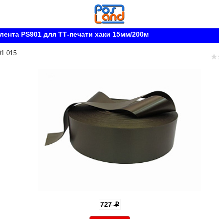
лента PS901 для ТТ-печати хаки 15мм/200м
01 015
727
p