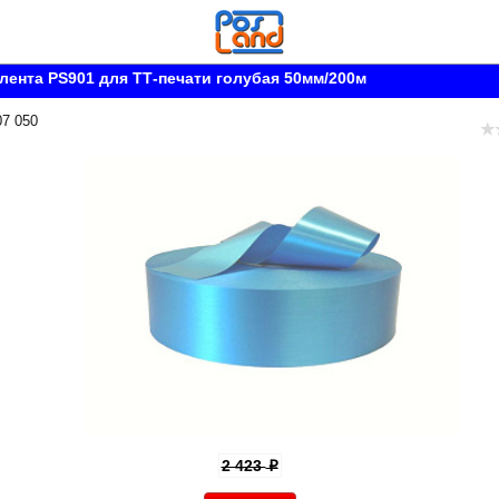
лента PS901 для ТТ-печати голубая 50мм/200м
07 050
2 423
p