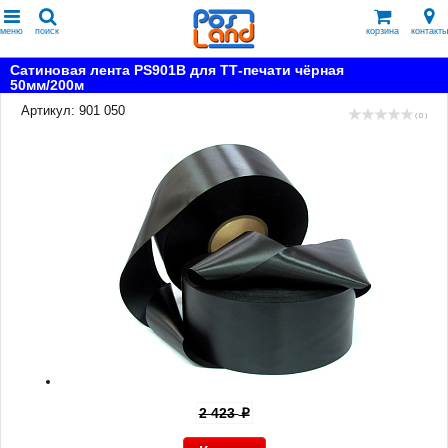
меню
поиск
корзина
контакты
Сатиновая лента PS901B для ТТ-печати чёрная
50мм/200м
Артикул: 901 050
( 0 )
2 423
p