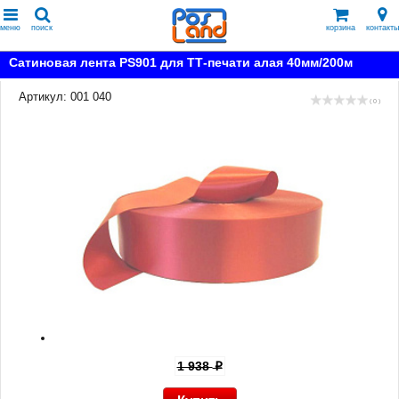
меню
поиск
корзина
контакты
Сатиновая лента PS901 для ТТ-печати алая 40мм/200м
Артикул: 001 040
( 0 )
1 938
p