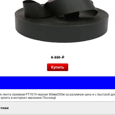
6 330
p
я лента премиум PT767A черная 80мм/200м за разумную цену и с быстрой до
 купить в интернет-магазине Послэнд!
стики