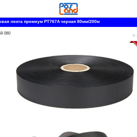
вая лента премиум PT767A черная 80мм/200м
69 080