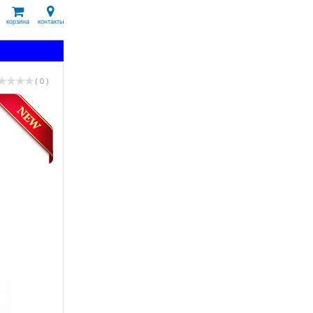
корзина
контакты
( 0 )