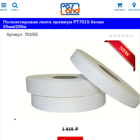
меню
поиск
корзина
контакты
Полиэстеровая лента премиум PT701S белая
55мм/200м
Артикул: 701055
( 0 )
1 815
p