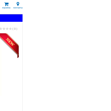
корзина
контакты
( 0 )