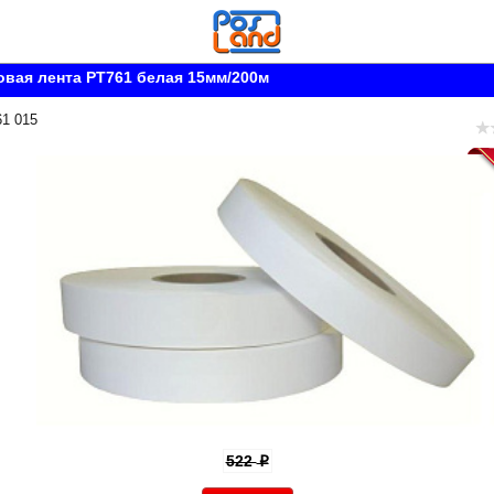
вая лента PT761 белая 15мм/200м
61 015
522
p