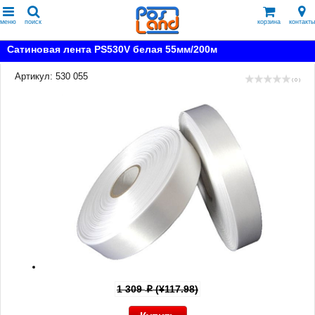
меню
поиск
корзина
контакты
Сатиновая лента PS530V белая 55мм/200м
Артикул: 530 055
( 0 )
1 309
(¥117.98)
p