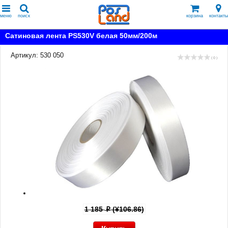
меню
поиск
корзина
контакты
Сатиновая лента PS530V белая 50мм/200м
Артикул: 530 050
( 0 )
1 185
(¥106.86)
p