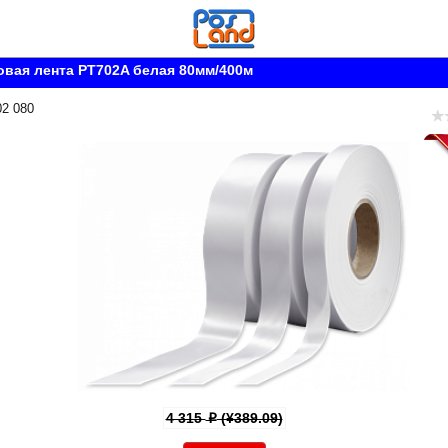
вая лента PT702A белая 80мм/400м
02 080
4 315
(¥389.09)
p