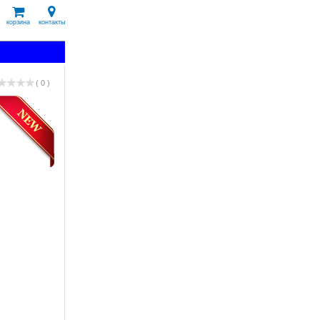
корзина
контакты
( 0 )