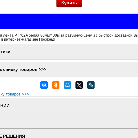
 лента PT702A белая 80мм/400м за разумную цену и с быстрой доставкой Вы
 в интернет-магазине Послэнд!
стики
к списку товаров >>>
ску товаров >>>
АНИИ
Е РЕШЕНИЯ