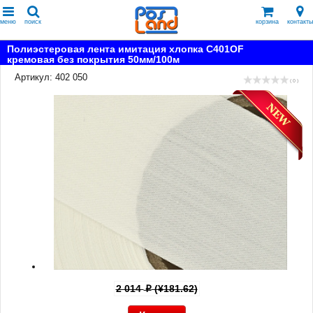
меню
поиск
корзина
контакты
Полиэстеровая лента имитация хлопка C401OF
кремовая без покрытия 50мм/100м
Артикул: 402 050
( 0 )
2 014
(¥181.62)
p