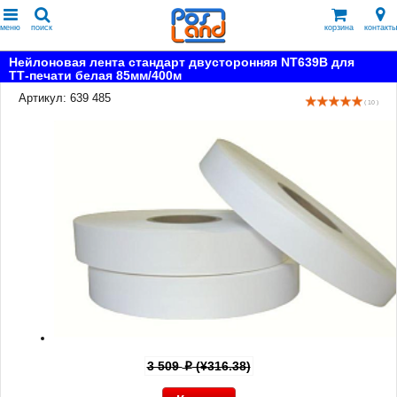
меню
поиск
корзина
контакты
Нейлоновая лента стандарт двусторонняя NT639B для
ТТ-печати белая 85мм/400м
Артикул: 639 485
( 10 )
3 509
(¥316.38)
p