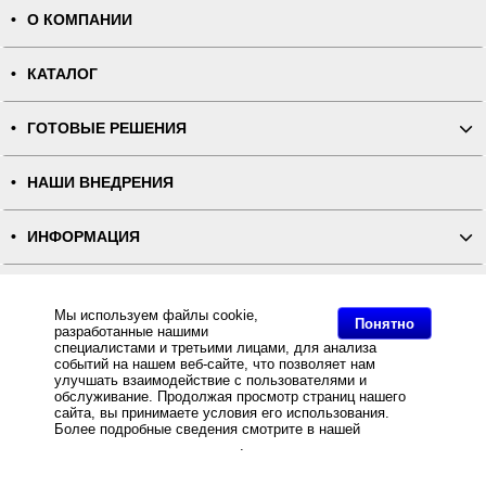
О КОМПАНИИ
КАТАЛОГ
ГОТОВЫЕ РЕШЕНИЯ
НАШИ ВНЕДРЕНИЯ
ИНФОРМАЦИЯ
КОНТАКТЫ
Мы используем файлы cookie,
Понятно
разработанные нашими
ПОЛНАЯ ВЕРСИЯ
специалистами и третьими лицами, для анализа
событий на нашем веб-сайте, что позволяет нам
улучшать взаимодействие с пользователями и
Интернет-магазин "ПОСЛЭНД" - торгового оборудования, оборудования для автоматизации общепита и
обслуживание. Продолжая просмотр страниц нашего
торговли, расходных материалов
сайта, вы принимаете условия его использования.
Все права защищены, ООО "ПОСЛЭНД" © 2008-2026.
Политика конфиденциальности
Более подробные сведения смотрите в нашей
Политике
Основное: Нейлоновая лента стандарт двусторонняя NT639B для ТТ-печати белая 85мм/400м,
в отношении файлов Cookie
.
Нейлоновая лента стандарт двусторонняя NT639B для ТТ-печати белая 85мм/400м (плотность 57) -
Stick-Rib , Интернет магазин Stick-Rib предлагает Нейлоновая лента стандарт двусторонняя NT639B
для ТТ-печати белая 85мм/400м (плотность 57) по оптовым ценам от .