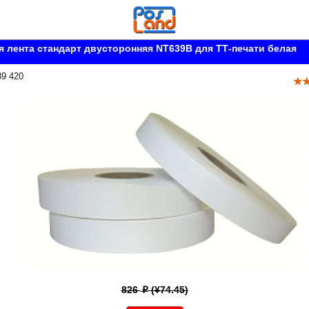
 лента стандарт двусторонняя NT639B для ТТ-печати белая
39 420
826
(¥74.45)
p