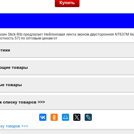
азин Stick-Rib предлагает Нейлоновая лента эконом двусторонняя NT637M б
отность 57) по оптовым ценам от
стики
ющие товары
ые товары
к списку товаров >>>
ску товаров >>>