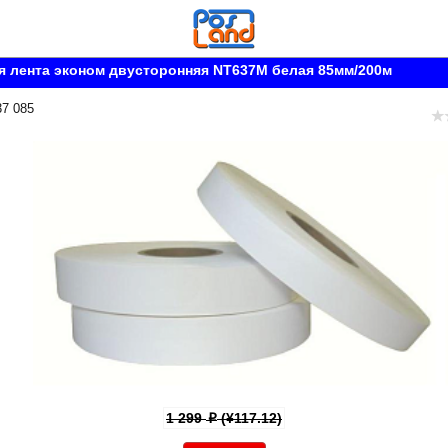
 лента эконом двусторонняя NT637M белая 85мм/200м
37 085
1 299
(¥117.12)
p