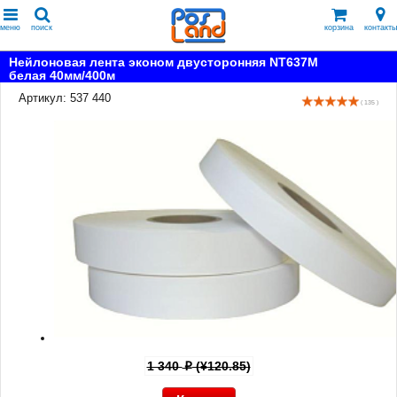
меню
поиск
корзина
контакты
Нейлоновая лента эконом двусторонняя NT637M
белая 40мм/400м
Артикул: 537 440
( 135 )
1 340
(¥120.85)
p