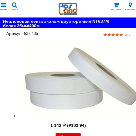
меню
поиск
корзина
контакты
Нейлоновая лента эконом двусторонняя NT637M
белая 35мм/400м
Артикул: 537 435
( 126 )
1 142
(¥102.94)
p