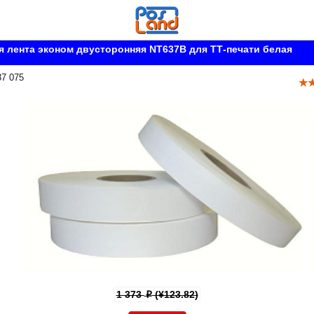
 лента эконом двусторонняя NT637B для ТТ-печати белая
37 075
1 373
(¥123.82)
p