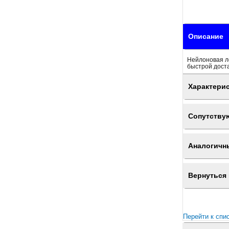
Описание
Нейлоновая л
быстрой доста
Характери
Сопутству
Аналогичн
Вернуться 
Перейти к спи