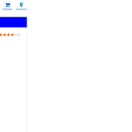
корзина
контакты
( 9 )