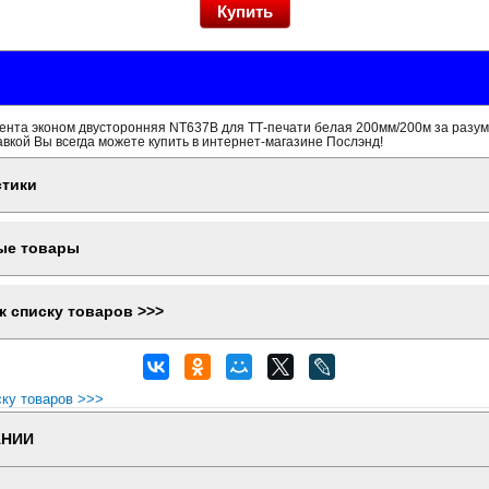
ента эконом двусторонняя NT637B для ТТ-печати белая 200мм/200м за разум
вкой Вы всегда можете купить в интернет-магазине Послэнд!
стики
ые товары
к списку товаров >>>
ску товаров >>>
АНИИ