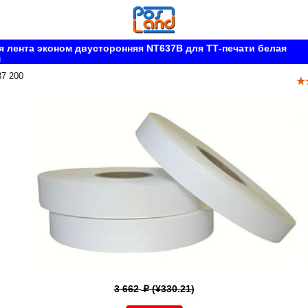
 лента эконом двусторонняя NT637B для ТТ-печати белая
м
37 200
3 662
(¥330.21)
p