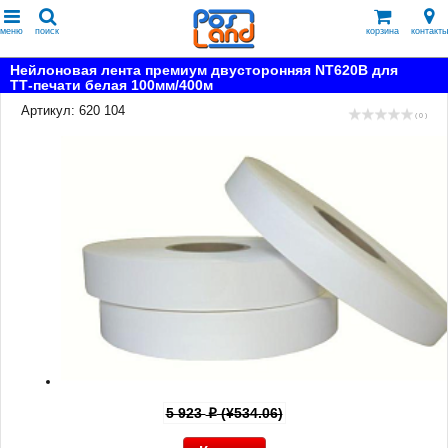
меню
поиск
корзина
контакты
Нейлоновая лента премиум двусторонняя NT620B для
ТТ-печати белая 100мм/400м
Артикул: 620 104
( 0 )
5 923
(¥534.06)
p