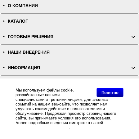
О КОМПАНИИ
КАТАЛОГ
ГОТОВЫЕ РЕШЕНИЯ
НАШИ ВНЕДРЕНИЯ
ИНФОРМАЦИЯ
КОНТАКТЫ
Мы используем файлы cookie,
Понятно
разработанные нашими
ПОЛНАЯ ВЕРСИЯ
специалистами и третьими лицами, для анализа
событий на нашем веб-сайте, что позволяет нам
улучшать взаимодействие с пользователями и
Интернет-магазин "ПОСЛЭНД" - торгового оборудования, оборудования для автоматизации общепита и
обслуживание. Продолжая просмотр страниц нашего
торговли, расходных материалов
сайта, вы принимаете условия его использования.
Все права защищены, ООО "ПОСЛЭНД" © 2008-2026.
Политика конфиденциальности
Более подробные сведения смотрите в нашей
Политике
Основное: Нейлоновая лента премиум двусторонняя NT620B для ТТ-печати белая 100мм/400м,
в отношении файлов Cookie
.
Нейлоновая лента премиум двусторонняя NT620B для ТТ-печати белая 100мм/400м (плотность 57) -
Stick-Rib , Интернет магазин Stick-Rib предлагает Нейлоновая лента премиум двусторонняя NT620B
для ТТ-печати белая 100мм/400м (плотность 57) по оптовым ценам от .