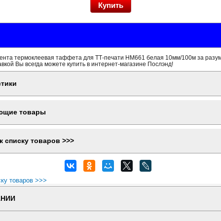
ента термоклеевая таффета для ТТ-печати HM661 белая 10мм/100м за разум
вкой Вы всегда можете купить в интернет-магазине Послэнд!
стики
ющие товары
к списку товаров >>>
ску товаров >>>
АНИИ