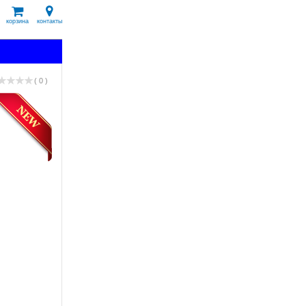
корзина
контакты
( 0 )