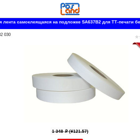
 лента самоклеящаяся на подложке SA637B2 для ТТ-печати б
32 030
1 348
(¥121.57)
p