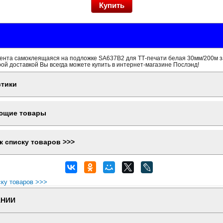
ента самоклеящаяся на подложке SA637B2 для ТТ-печати белая 30мм/200м 
рой доставкой Вы всегда можете купить в интернет-магазине Послэнд!
стики
ющие товары
к списку товаров >>>
ску товаров >>>
АНИИ