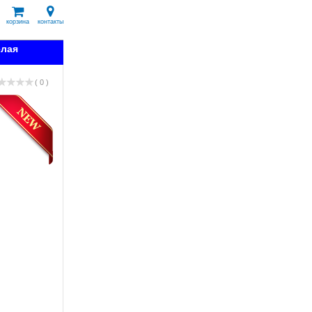
корзина
контакты
елая
( 0 )