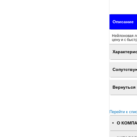
Описание
Нейлоновая л
цену и с быст
Характери
Сопутству
Вернуться 
Перейти к спи
О КОМП