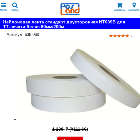
меню
поиск
корзина
контакты
Нейлоновая лента стандарт двусторонняя NT639B для
ТТ-печати белая 60мм/200м
Артикул: 639 060
( 4 )
1 238
(¥111.66)
p