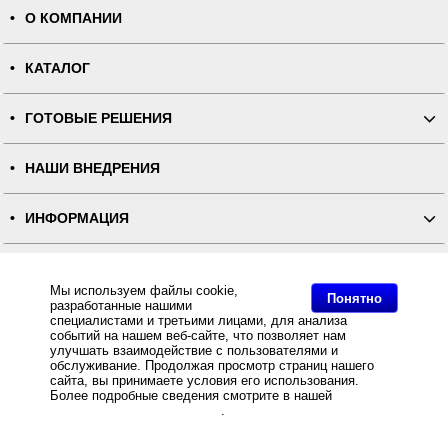
О КОМПАНИИ
КАТАЛОГ
ГОТОВЫЕ РЕШЕНИЯ
НАШИ ВНЕДРЕНИЯ
ИНФОРМАЦИЯ
КОНТАКТЫ
Мы используем файлы cookie,
Понятно
разработанные нашими
ПОЛНАЯ ВЕРСИЯ
специалистами и третьими лицами, для анализа
событий на нашем веб-сайте, что позволяет нам
улучшать взаимодействие с пользователями и
Интернет-магазин "ПОСЛЭНД" - торгового оборудования, оборудования для автоматизации общепита и
обслуживание. Продолжая просмотр страниц нашего
торговли, расходных материалов
сайта, вы принимаете условия его использования.
Все права защищены, ООО "ПОСЛЭНД" © 2008-2026.
Политика конфиденциальности
Более подробные сведения смотрите в нашей
Политике
Основное: Нейлоновая лента стандарт двусторонняя NT639B для ТТ-печати белая 60мм/200м
в отношении файлов Cookie
.
(плотность 57) - Stick-Rib , Нейлоновая лента стандарт двусторонняя NT639B для ТТ-печати белая
60мм/200м, Интернет магазин Stick-Rib предлагает Нейлоновая лента стандарт двусторонняя NT639B
для ТТ-печати белая 60мм/200м (плотность 57) по оптовым ценам от .