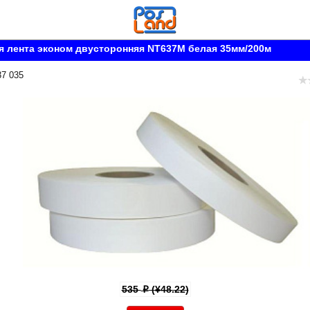
 лента эконом двусторонняя NT637M белая 35мм/200м
37 035
535
(¥48.22)
p