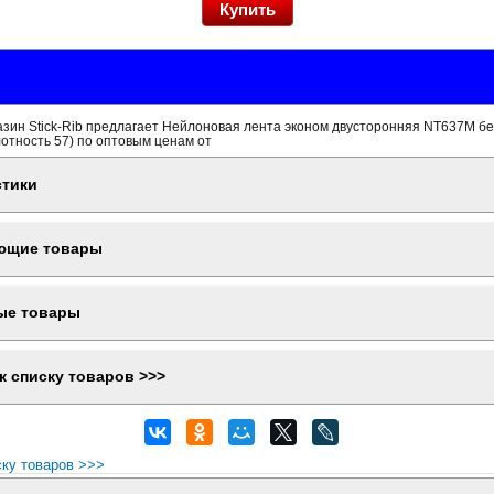
азин Stick-Rib предлагает Нейлоновая лента эконом двусторонняя NT637M б
отность 57) по оптовым ценам от
стики
ющие товары
ые товары
к списку товаров >>>
ску товаров >>>