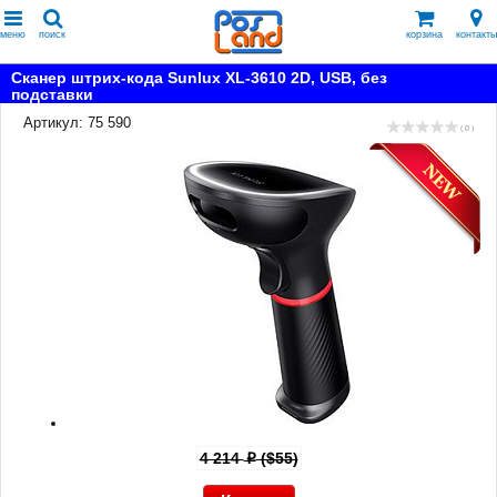
меню
поиск
корзина
контакты
Сканер штрих-кода Sunlux XL-3610 2D, USB, без
подставки
Артикул: 75 590
( 0 )
4 214
($55)
p