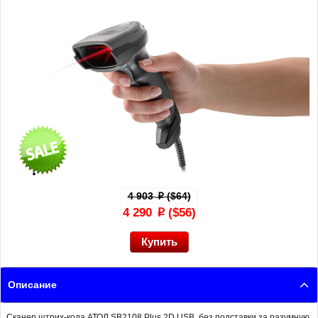
4 903
($64)
p
4 290
($56)
p
Описание
Сканер штрих-кода АТОЛ SB2108 Plus 2D USB, без подставки за разумную