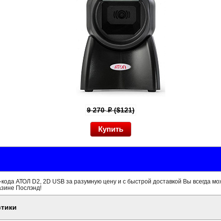
9 270
($121)
p
кода АТОЛ D2, 2D USB за разумную цену и с быстрой доставкой Вы всегда мо
азине Послэнд!
стики