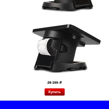
25 150
p