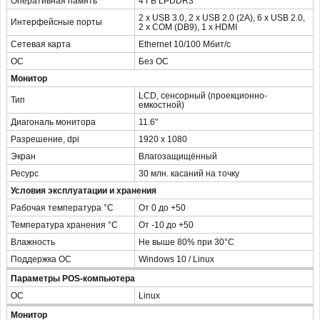
Оперативная память
4 ГБ LPDDR3
2 x USB 3.0, 2 x USB 2.0 (2А), 6 x USB 2.0,
Интерфейсные порты
2 x COM (DB9), 1 x HDMI
Сетевая карта
Ethernet 10/100 Мбит/с
ОС
Без ОС
Монитор
LCD, сенсорный (проекционно-
Тип
емкостной)
Диагональ монитора
11.6"
Разрешение, dpi
1920 x 1080
Экран
Влагозащищённый
Ресурс
30 млн. касаний на точку
Условия эксплуатации и хранения
Рабочая температура °С
От 0 до +50
Температура хранения °С
От -10 до +50
Влажность
Не выше 80% при 30°С
Поддержка ОС
Windows 10 / Linux
Параметры POS-компьютера
ОС
Linux
Монитор