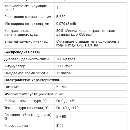
Количество сканирующих
1
линий
Расстояние считывания, мм
5-630
Min ширина штрихкода, мм
0,079 (3 mil)
Контрастность
30%, Минимальная отражательная
напечатанного кода
разница (для 650 нм)
Виды читаемых линейных
Считывает стандартные одномерные
ШК
коды и коды GS1 DataBar
Беспроводная связь
Диапазон/дальность связи
200 метров
Аккумулятор
2600 mAh
Ожидаемое время работы
15 часов
Электрические характеристики
Питание
5 ± 5%
Условия эксплуатации и хранения
Рабочая температура, °C
От 0 до +50
Температура хранения, °C
От -40 до +70
Влажность (без конденсата),
5 ~ 95
%
Класс защиты
IP52