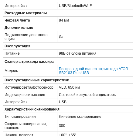
Интерфейсы
USB/Bluetooth/Wi-Fi
Расходные материалы
Чековая лента
84 мм
Дополнительно
Подключение денежного
Да
ящика
Эксплуатация
Питание
98В от блока питания
Сканер штрихкода кассира
Беспроводной сканер штрих-кода АТОЛ
Модель
SB2103 Plus USB
Эксплуатационные характеристики
Источник света/фотосенсор
VLD, 650 нм
Индикация считывания
Световой и звуковой индикаторы
Интерфейсы
USB
Характеристики сканирования
Тип сканирования
Линейное сканирование
Скорость сканирования,
300
скан/сек
Наклон, поворот
±60°, ±65°