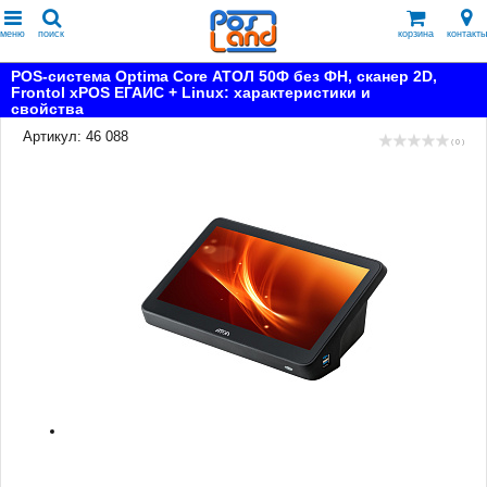
меню
поиск
корзина
контакты
POS-система Optima Core АТОЛ 50Ф без ФН, сканер 2D,
Frontol xPOS ЕГАИС + Linux: характеристики и
свойства
Артикул: 46 088
( 0 )