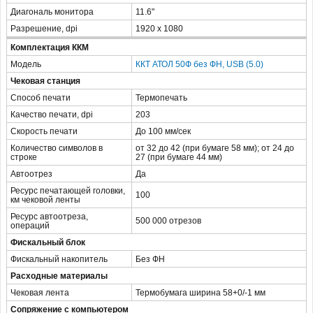
Диагональ монитора
11.6"
Разрешение, dpi
1920 x 1080
Комплектация ККМ
Модель
ККТ АТОЛ 50Ф без ФН, USB (5.0)
Чековая станция
Способ печати
Термопечать
Качество печати, dpi
203
Скорость печати
До 100 мм/сек
Количество символов в
от 32 до 42 (при бумаге 58 мм); от 24 до
строке
27 (при бумаге 44 мм)
Автоотрез
Да
Ресурс печатающей головки,
100
км чековой ленты
Ресурс автоотреза,
500 000 отрезов
операций
Фискальный блок
Фискальный накопитель
Без ФН
Расходные материалы
Чековая лента
Термобумага ширина 58+0/-1 мм
Сопряжение с компьютером