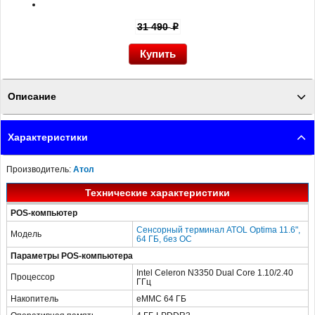
31 490
p
Описание
POS-система Optima Core АТОЛ 50Ф без ФН, сканер 2D, Frontol xPOS
Характеристики
ЕГАИС + Linux - характеристики и свойства посмотрите на сайте
ПОСЛЭНД
Производитель:
Атол
Технические характеристики
POS-компьютер
Сенсорный терминал ATOL Optima 11.6",
Модель
64 ГБ, без ОС
Параметры POS-компьютера
Intel Celeron N3350 Dual Core 1.10/2.40
Процессор
ГГц
Накопитель
eMMC 64 ГБ