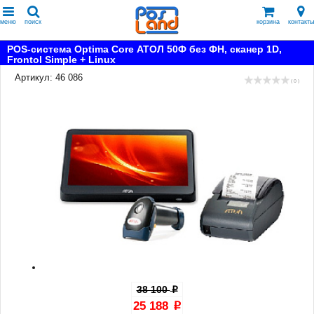
меню
поиск
корзина
контакты
POS-система Optima Core АТОЛ 50Ф без ФН, сканер 1D,
Frontol Simple + Linux
Артикул: 46 086
( 0 )
38 100
p
25 188
p