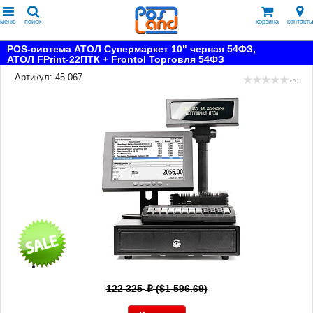
меню
поиск
корзина
контакты
POS-система АТОЛ Супермаркет 10" черная 54ФЗ,
АТОЛ FPrint-22ПТК + Frontol Торговля 54ФЗ
Артикул: 45 067
( 0 )
122 325
($1 596.69)
p