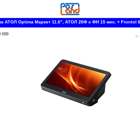
а АТОЛ Optima Маркет 11.6", АТОЛ 20Ф с ФН 15 мес. + Frontol 
9 699