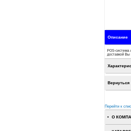
Описание
POS-система А
доставкой Вы 
Характери
Вернуться 
Перейти к спи
О КОМП